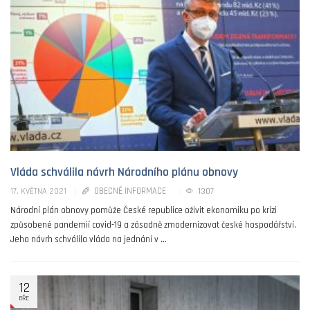
Vláda schválila návrh Národního plánu obnovy
OBECNÉ INFORMACE
1307
17. KVĚTNA 2021
Národní plán obnovy pomůže České republice oživit ekonomiku po krizi
způsobené pandemií covid-19 a zásadně zmodernizovat české hospodářství.
Jeho návrh schválila vláda na jednání v ...
12
BŘE