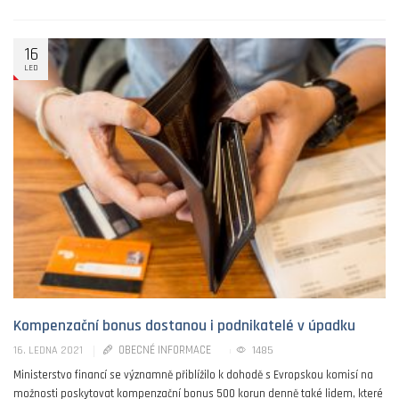
16
LED
Kompenzační bonus dostanou i podnikatelé v úpadku
OBECNÉ INFORMACE
1485
16. LEDNA 2021
Ministerstvo financí se významně přiblížilo k dohodě s Evropskou komisí na
možnosti poskytovat kompenzační bonus 500 korun denně také lidem, které