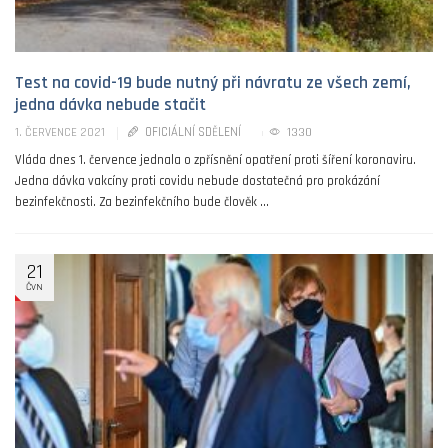
Test na covid-19 bude nutný při návratu ze všech zemí,
jedna dávka nebude stačit
OFICIÁLNÍ SDĚLENÍ
1330
1. ČERVENCE 2021
Vláda dnes 1. července jednala o zpřísnění opatření proti šíření koronaviru.
Jedna dávka vakcíny proti covidu nebude dostatečná pro prokázání
bezinfekčnosti. Za bezinfekčního bude člověk ...
21
ČVN