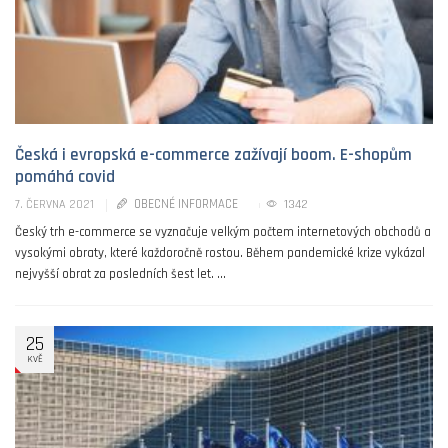
Česká i evropská e-commerce zažívají boom. E-shopům
pomáhá covid
OBECNÉ INFORMACE
1342
7. ČERVNA 2021
Český trh e-commerce se vyznačuje velkým počtem internetových obchodů a
vysokými obraty, které každoročně rostou. Během pandemické krize vykázal
nejvyšší obrat za posledních šest let. ...
25
KVĚ