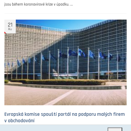
jsou během koronavirové krize v úpadku. ...
21
ŘÍJ
Evropská komise spouští portál na podporu malých firem
v obchodování
OBECNÉ INFORMACE
1561
21. ŘÍJNA 2020