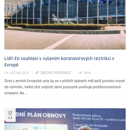
Lídři EU souhlasí s rušením koronavirových restrikcí v
Evropě
OBECNÉ INFORMACE
1874
25. KVĚTNA 2021
Život v zemích Evropské unie by se v příštích týdnech měl začít pomalu vracet
do normálu. Velká část unijních zemí postupně uvolňuje protikoronavirová
omezení. Na ...
17
KVĚ