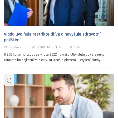
Vláda uvolňuje restrikce dříve a navyšuje zdravotní
pojištění
OFICIÁLNÍ SDĚLENÍ
1354
21. ČERVNA 2021
O 200 korun na osobu se v roce 2022 navýší platby státu do veřejného
zdravotního pojištění za osoby, za které je plátcem. O zvýšení platby ...
07
ČVN