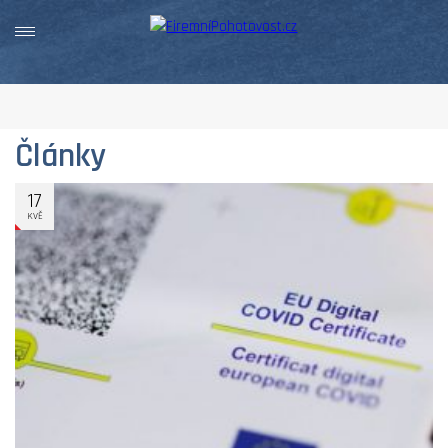
Články
17
KVĚ