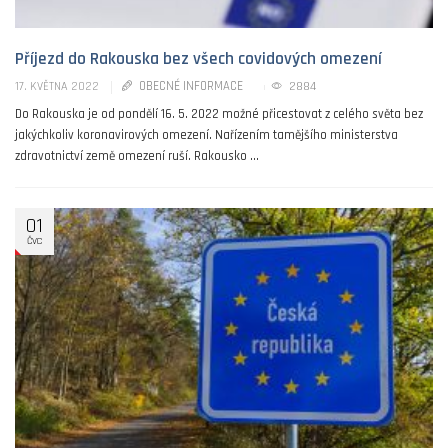
Příjezd do Rakouska bez všech covidových omezení
OBECNÉ INFORMACE
2884
17. KVĚTNA 2022
Do Rakouska je od pondělí 16. 5. 2022 možné přicestovat z celého světa bez
jakýchkoliv koronavirových omezení. Nařízením tamějšího ministerstva
zdravotnictví země omezení ruší. Rakousko ...
01
ČVC