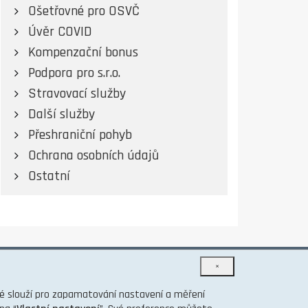
Ošetřovné pro OSVČ
Úvěr COVID
Kompenzační bonus
Podpora pro s.r.o.
Stravovací služby
Další služby
Přeshraniční pohyb
Ochrana osobních údajů
Ostatní
×
TENTO INFORMAČNÍ WEB VÁM PŘINÁŠÍ PORTÁL
eré slouží pro zapamatování nastavení a měření