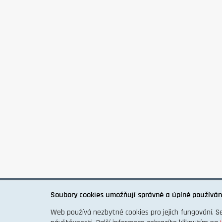
O PROJEKTU
KONTAKT
GDPR
Soubory cookies umožňují správné a úplné používán
Web používá nezbytné cookies pro jejich fungování. S