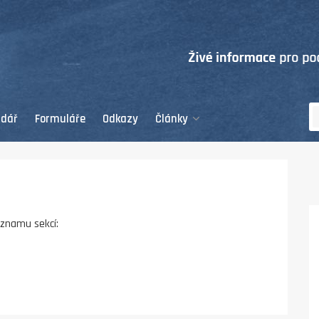
ndář
Formuláře
Odkazy
Články
eznamu sekcí: