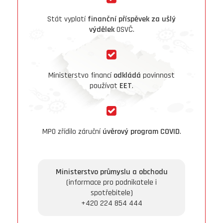
Stát vyplatí
finanční příspěvek za ušlý
výdělek
OSVČ.
Ministerstvo financí
odkládá
povinnost
používat
EET
.
MPO zřídilo záruční
úvěrový program COVID
.
Ministerstvo průmyslu a obchodu
(informace pro podnikatele i
spotřebitele)
+420 224 854 444