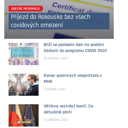
OBECNÉ INFORMACE
OBEC
Příjezd do Rakouska bez všech
Bl
covidových omezení
žá
Blíží se poslední den na podání
žádosti do programu COVID 2022
02 KVĚTNA, 2022
Konec povinných respirátorů v
MHD
11 DUBNA, 2022
Většina restrikcí končí. Co
aktuálně platí
23 BŘEZNA, 2022