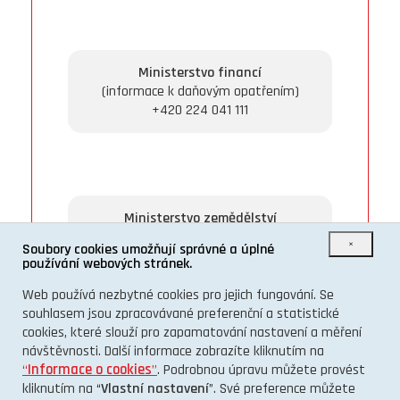
Ministerstvo financí
(informace k daňovým opatřením)
+420 224 041 111
Ministerstvo zemědělství
(potravinářství, dotace, prvovýroba, lesní
×
Soubory cookies umožňují správné a úplné
a zahradnické školky)
používání webových stránek.
+420 221 814 595
Web používá nezbytné cookies pro jejich fungování. Se
souhlasem jsou zpracovávané preferenční a statistické
cookies, které slouží pro zapamatování nastavení a měření
návštěvnosti. Další informace zobrazíte kliknutím na
“
Informace o cookies
”
. Podrobnou úpravu můžete provést
kliknutím na “
Vlastní nastavení
”. Své preference můžete