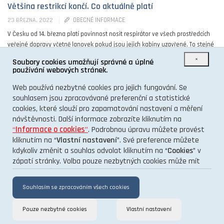
Většina restrikcí končí. Co aktuálně platí
OBECNÉ INFORMACE
23 BŘEZNA, 2022
V Česku od 14. března platí povinnost nosit respirátor ve všech prostředcích
veřejné dopravy včetně lanovek pokud jsou jejich kabiny uzavřené. To stejné
platí pro ...
×
Soubory cookies umožňují správné a úplné
používání webových stránek.
0
Web používá nezbytné cookies pro jejich fungování. Se
souhlasem jsou zpracovávané preferenční a statistické
cookies, které slouží pro zapamatování nastavení a měření
návštěvnosti. Další informace zobrazíte kliknutím na
“
Informace o cookies
”
. Podrobnou úpravu můžete provést
kliknutím na “
Vlastní nastavení
”. Své preference můžete
kdykoliv změnit a souhlas odvolat kliknutím na “
Cookies
” v
O PROJEKTU
zápatí stránky. Volba pouze nezbytných cookies může mít
KONTAKT
vliv na funkčnost a výkon stránek.
GDPR
Souhlasím se zpracováním všech cookies
Pouze nezbytné cookies
Vlastní nastavení
TENTO INFORMAČNÍ WEB VÁM PŘINÁŠÍ PORTÁL