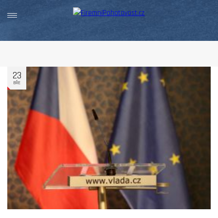
23
BŘE