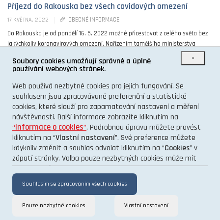
Příjezd do Rakouska bez všech covidových omezení
OBECNÉ INFORMACE
17 KVĚTNA, 2022
Do Rakouska je od pondělí 16. 5. 2022 možné přicestovat z celého světa bez
jakýchkoliv koronavirových omezení. Nařízením tamějšího ministerstva
zdravotnictví země omezení ruší. Rakousko ...
×
Soubory cookies umožňují správné a úplné
používání webových stránek.
0
Web používá nezbytné cookies pro jejich fungování. Se
souhlasem jsou zpracovávané preferenční a statistické
cookies, které slouží pro zapamatování nastavení a měření
návštěvnosti. Další informace zobrazíte kliknutím na
“
Informace o cookies
”
. Podrobnou úpravu můžete provést
kliknutím na “
Vlastní nastavení
”. Své preference můžete
kdykoliv změnit a souhlas odvolat kliknutím na “
Cookies
” v
O PROJEKTU
zápatí stránky. Volba pouze nezbytných cookies může mít
KONTAKT
vliv na funkčnost a výkon stránek.
GDPR
Souhlasím se zpracováním všech cookies
Pouze nezbytné cookies
Vlastní nastavení
TENTO INFORMAČNÍ WEB VÁM PŘINÁŠÍ PORTÁL