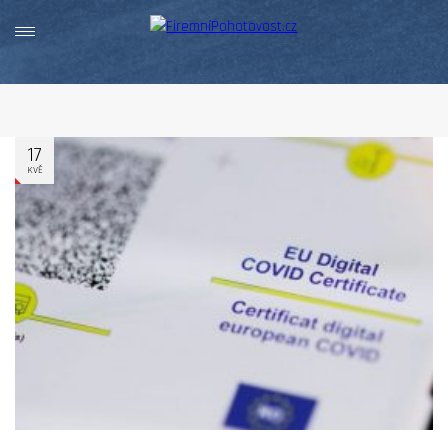
17
KVĚ