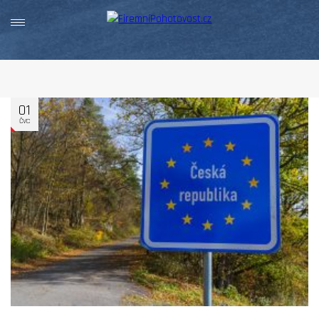
01
ČVC