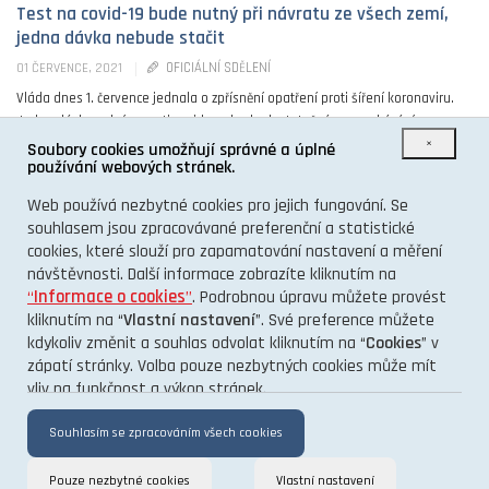
Test na covid-19 bude nutný při návratu ze všech zemí,
jedna dávka nebude stačit
OFICIÁLNÍ SDĚLENÍ
01 ČERVENCE, 2021
Vláda dnes 1. července jednala o zpřísnění opatření proti šíření koronaviru.
Jedna dávka vakcíny proti covidu nebude dostatečná pro prokázání
×
bezinfekčnosti. Za bezinfekčního bude člověk ...
Soubory cookies umožňují správné a úplné
používání webových stránek.
0
Web používá nezbytné cookies pro jejich fungování. Se
souhlasem jsou zpracovávané preferenční a statistické
cookies, které slouží pro zapamatování nastavení a měření
návštěvnosti. Další informace zobrazíte kliknutím na
“
Informace o cookies
”
. Podrobnou úpravu můžete provést
kliknutím na “
Vlastní nastavení
”. Své preference můžete
kdykoliv změnit a souhlas odvolat kliknutím na “
Cookies
” v
O PROJEKTU
zápatí stránky. Volba pouze nezbytných cookies může mít
vliv na funkčnost a výkon stránek.
KONTAKT
GDPR
Souhlasím se zpracováním všech cookies
Pouze nezbytné cookies
Vlastní nastavení