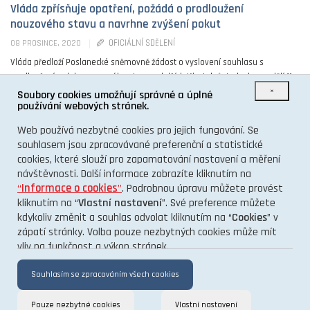
Vláda zpřísňuje opatření, požádá o prodloužení
nouzového stavu a navrhne zvýšení pokut
OFICIÁLNÍ SDĚLENÍ
08 PROSINCE, 2020
Vláda předloží Poslanecké sněmovně žádost o vyslovení souhlasu s
prodloužením doby nouzového stavu o dalších třicet dnů, tedy do pondělí 11.
×
ledna 2021. O podání ...
Soubory cookies umožňují správné a úplné
používání webových stránek.
0
Web používá nezbytné cookies pro jejich fungování. Se
souhlasem jsou zpracovávané preferenční a statistické
cookies, které slouží pro zapamatování nastavení a měření
návštěvnosti. Další informace zobrazíte kliknutím na
“
Informace o cookies
”
. Podrobnou úpravu můžete provést
kliknutím na “
Vlastní nastavení
”. Své preference můžete
kdykoliv změnit a souhlas odvolat kliknutím na “
Cookies
” v
O PROJEKTU
zápatí stránky. Volba pouze nezbytných cookies může mít
vliv na funkčnost a výkon stránek.
KONTAKT
GDPR
Souhlasím se zpracováním všech cookies
Pouze nezbytné cookies
Vlastní nastavení