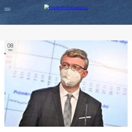
08
PRO