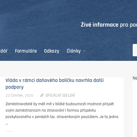
ndář
Formuláře
Odkazy
Články
Ne
Vláda v rámci daňového balíčku navrhla další
podpory
OFICIÁLNÍ SDĚLENÍ
23 ČERVNA, 2020
Zaměstnavatelé by měli mít v blízké budoucnosti možnost přispět
svým zaměstnancům na stravování i formou příspěvku
poskytovaného v penězích tzv. stravenkovým paušálem. Je to jedna
...