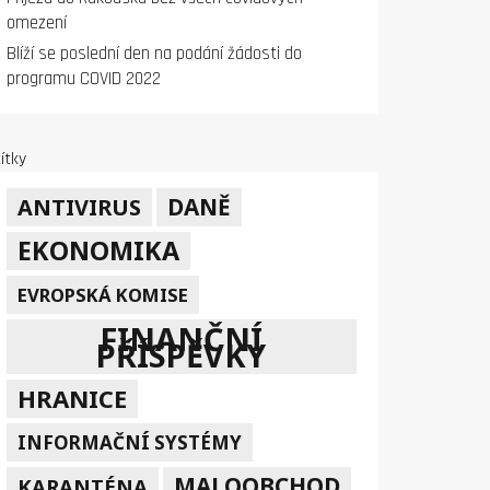
omezení
Blíží se poslední den na podání žádosti do
programu COVID 2022
ítky
DANĚ
ANTIVIRUS
EKONOMIKA
EVROPSKÁ KOMISE
FINANČNÍ
PŘÍSPĚVKY
HRANICE
INFORMAČNÍ SYSTÉMY
MALOOBCHOD
KARANTÉNA