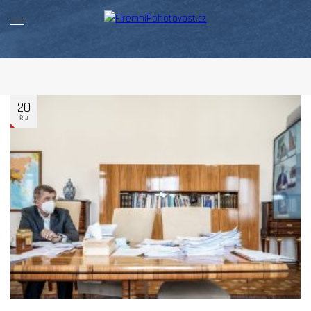
20
ŘÍJ