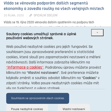
Vláda se věnovala podporám dalších segmentů
ekonomiky a zavedla roušky na všech veřejných místech
OFICIÁLNÍ SDĚLENÍ
20 ŘÍJNA, 2020
Vláda se 19. října 2020 věnovala dalším opatřením na podporu těch
segmentů ekonomiky, které se ocitly v tíživé situaci v důsledku pandemie
×
koronaviru, státním rozpočtem ...
Soubory cookies umožňují správné a úplné
používání webových stránek.
0
Web používá nezbytné cookies pro jejich fungování. Se
souhlasem jsou zpracovávané preferenční a statistické
cookies, které slouží pro zapamatování nastavení a měření
návštěvnosti. Další informace zobrazíte kliknutím na
“
Informace o cookies
”
. Podrobnou úpravu můžete provést
kliknutím na “
Vlastní nastavení
”. Své preference můžete
kdykoliv změnit a souhlas odvolat kliknutím na “
Cookies
” v
O PROJEKTU
zápatí stránky. Volba pouze nezbytných cookies může mít
vliv na funkčnost a výkon stránek.
KONTAKT
GDPR
Souhlasím se zpracováním všech cookies
Pouze nezbytné cookies
Vlastní nastavení