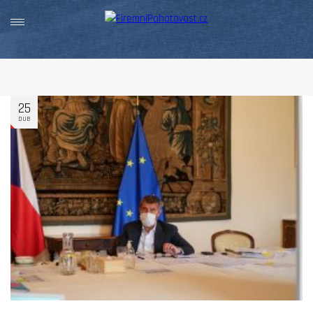
25
DUB