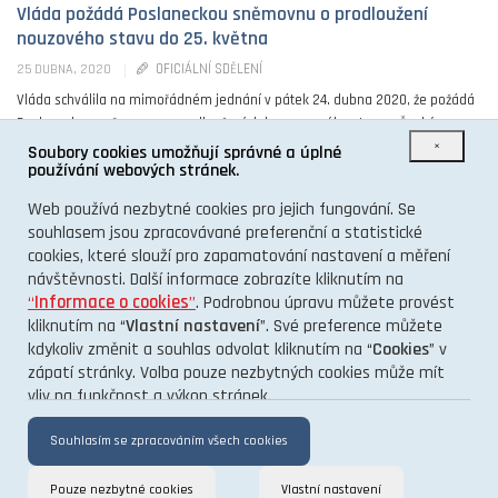
Vláda požádá Poslaneckou sněmovnu o prodloužení
nouzového stavu do 25. května
OFICIÁLNÍ SDĚLENÍ
25 DUBNA, 2020
Vláda schválila na mimořádném jednání v pátek 24. dubna 2020, že požádá
Poslaneckou sněmovnu o prodloužení doby nouzového stavu v České
×
republice až do 25. ...
Soubory cookies umožňují správné a úplné
používání webových stránek.
0
Web používá nezbytné cookies pro jejich fungování. Se
souhlasem jsou zpracovávané preferenční a statistické
cookies, které slouží pro zapamatování nastavení a měření
návštěvnosti. Další informace zobrazíte kliknutím na
“
Informace o cookies
”
. Podrobnou úpravu můžete provést
kliknutím na “
Vlastní nastavení
”. Své preference můžete
kdykoliv změnit a souhlas odvolat kliknutím na “
Cookies
” v
O PROJEKTU
zápatí stránky. Volba pouze nezbytných cookies může mít
vliv na funkčnost a výkon stránek.
KONTAKT
GDPR
Souhlasím se zpracováním všech cookies
Pouze nezbytné cookies
Vlastní nastavení