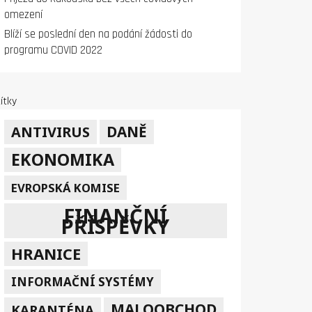
omezení
Blíží se poslední den na podání žádosti do
programu COVID 2022
ítky
DANĚ
ANTIVIRUS
EKONOMIKA
EVROPSKÁ KOMISE
FINANČNÍ
PŘÍSPĚVKY
HRANICE
INFORMAČNÍ SYSTÉMY
MALOOBCHOD
KARANTÉNA