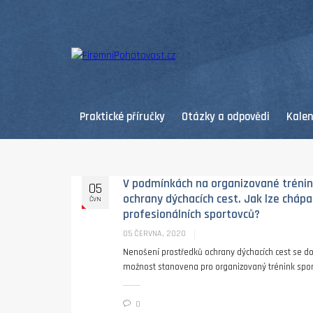
Praktické příručky
Otázky a odpovědi
Kale
V podmínkách na organizované trénink
05
ochrany dýchacích cest. Jak lze cháp
ČVN
profesionálních sportovců?
05 ČERVNA, 2020
Nenošení prostředků ochrany dýchacích cest se do 1
možnost stanovena pro organizovaný trénink sport
0