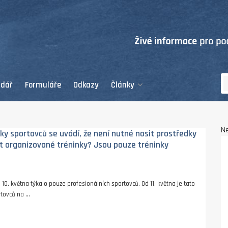
ndář
Formuláře
Odkazy
Články
Ne
y sportovců se uvádí, že není nutné nosit prostředky
at organizované tréninky? Jsou pouze tréninky
0. května týkalo pouze profesionálních sportovců. Od 11. května je tato
ovců na ...