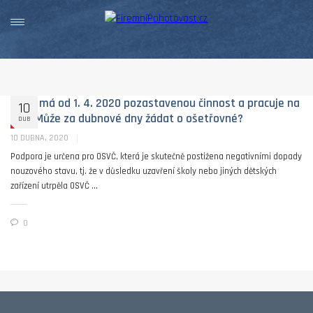
OSVČ má od 1. 4. 2020 pozastavenou činnost a pracuje na
10
DPP. Může za dubnové dny žádat o ošetřovné?
DUB
10 DUBNA, 2020
Podpora je určena pro OSVČ, která je skutečně postižena negativními dopady
nouzového stavu, tj. že v důsledku uzavření školy nebo jiných dětských
zařízení utrpěla OSVČ ...
0