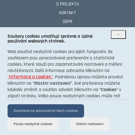
O PROJEKTU
KONTAKT
GDPR
×
Soubory cookies umožňují správné a úplné
používání webových stránek.
TENTO INFORMAČNÍ WEB VÁM PŘINÁŠÍ PORTÁL
Web používá nezbytné cookies pro jejich fungování. Se
souhlasem jsou zpracovávané preferenční a statistické
cookies, které slouží pro zapamatování nastavení a měření
návštěvnosti. Další informace zobrazíte kliknutím na
“
Informace o cookies
”
. Podrobnou úpravu můžete provést
kliknutím na “
Vlastní nastavení
”. Své preference můžete
kdykoliv změnit a souhlas odvolat kliknutím na “
Cookies
” v
zápatí stránky. Volba pouze nezbytných cookies může mít
vliv na funkčnost a výkon stránek.
Souhlasím se zpracováním všech cookies
Pouze nezbytné cookies
Vlastní nastavení