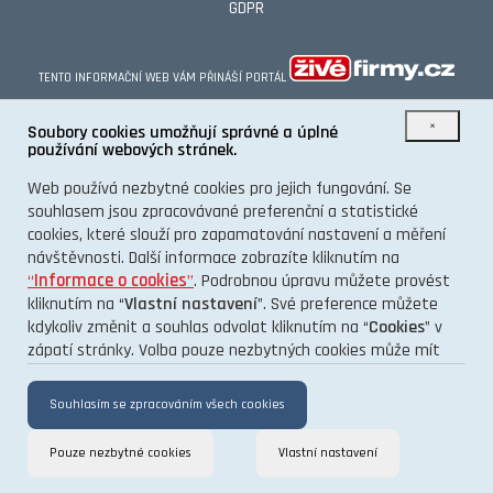
GDPR
TENTO INFORMAČNÍ WEB VÁM PŘINÁŠÍ PORTÁL
×
Soubory cookies umožňují správné a úplné
používání webových stránek.
Web používá nezbytné cookies pro jejich fungování. Se
souhlasem jsou zpracovávané preferenční a statistické
cookies, které slouží pro zapamatování nastavení a měření
návštěvnosti. Další informace zobrazíte kliknutím na
“
Informace o cookies
”
. Podrobnou úpravu můžete provést
kliknutím na “
Vlastní nastavení
”. Své preference můžete
kdykoliv změnit a souhlas odvolat kliknutím na “
Cookies
” v
zápatí stránky. Volba pouze nezbytných cookies může mít
vliv na funkčnost a výkon stránek.
Souhlasím se zpracováním všech cookies
Pouze nezbytné cookies
Vlastní nastavení