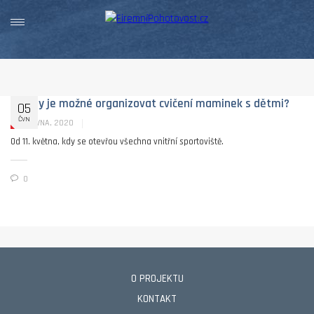
Od kdy je možné organizovat cvičení maminek s dětmi?
05
ČVN
05 ČERVNA, 2020
Od 11. května, kdy se otevřou všechna vnitřní sportoviště.
0
O PROJEKTU
KONTAKT