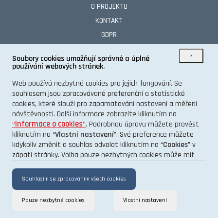
O PROJEKTU
KONTAKT
GDPR
×
Soubory cookies umožňují správné a úplné
používání webových stránek.
TENTO INFORMAČNÍ WEB VÁM PŘINÁŠÍ PORTÁL
Web používá nezbytné cookies pro jejich fungování. Se
souhlasem jsou zpracovávané preferenční a statistické
cookies, které slouží pro zapamatování nastavení a měření
návštěvnosti. Další informace zobrazíte kliknutím na
“
Informace o cookies
”
. Podrobnou úpravu můžete provést
kliknutím na “
Vlastní nastavení
”. Své preference můžete
kdykoliv změnit a souhlas odvolat kliknutím na “
Cookies
” v
zápatí stránky. Volba pouze nezbytných cookies může mít
vliv na funkčnost a výkon stránek.
Souhlasím se zpracováním všech cookies
Pouze nezbytné cookies
Vlastní nastavení