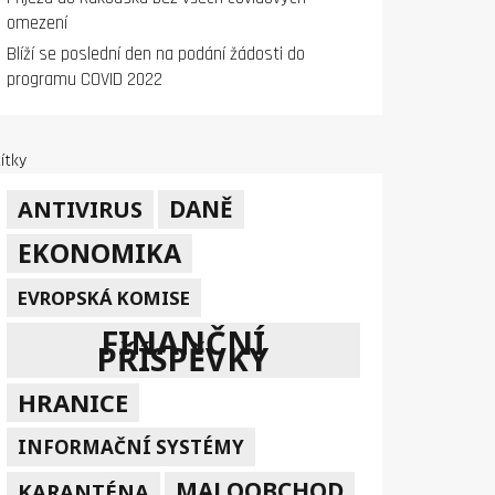
omezení
Blíží se poslední den na podání žádosti do
programu COVID 2022
ítky
DANĚ
ANTIVIRUS
EKONOMIKA
EVROPSKÁ KOMISE
FINANČNÍ
PŘÍSPĚVKY
HRANICE
INFORMAČNÍ SYSTÉMY
MALOOBCHOD
KARANTÉNA