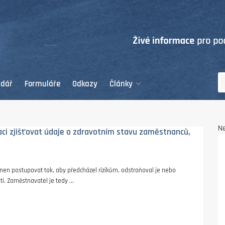
ndář
Formuláře
Odkazy
Články
Ne
ci zjišťovat údaje o zdravotním stavu zaměstnanců,
inen postupovat tak, aby předcházel rizikům, odstraňoval je nebo
i. Zaměstnavatel je tedy ...