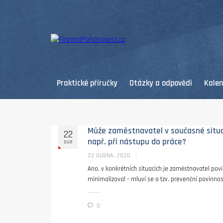
Praktické příručky
Otázky a odpovědi
Kale
Může zaměstnavatel v současné situa
22
např. při nástupu do práce?
DUB
22 DUBNA, 2020
Ano, v konkrétních situacích je zaměstnavatel pov
minimalizoval – mluví se o tzv. prevenční povinnost
0