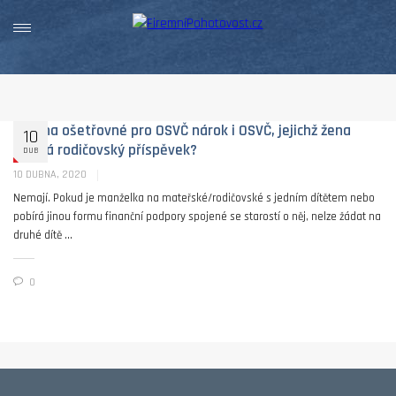
Mají na ošetřovné pro OSVČ nárok i OSVČ, jejichž žena
10
pobírá rodičovský příspěvek?
DUB
10 DUBNA, 2020
Nemají. Pokud je manželka na mateřské/rodičovské s jedním dítětem nebo
pobírá jinou formu finanční podpory spojené se starostí o něj, nelze žádat na
druhé dítě ...
0