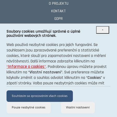
O PROJEKTU
KONTAKT
GDPR
×
Soubory cookies umožňují správné a úplné
používání webových stránek.
TENTO INFORMAČNÍ WEB VÁM PŘINÁŠÍ PORTÁL
Web používá nezbytné cookies pro jejich fungování. Se
souhlasem jsou zpracovávané preferenční a statistické
cookies, které slouží pro zapamatování nastavení a měření
návštěvnosti. Další informace zobrazíte kliknutím na
“
Informace o cookies
”
. Podrobnou úpravu můžete provést
kliknutím na “
Vlastní nastavení
”. Své preference můžete
kdykoliv změnit a souhlas odvolat kliknutím na “
Cookies
” v
zápatí stránky. Volba pouze nezbytných cookies může mít
vliv na funkčnost a výkon stránek.
Souhlasím se zpracováním všech cookies
Pouze nezbytné cookies
Vlastní nastavení