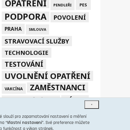
OPATŘENÍ
PES
PENDLEŘI
PODPORA
POVOLENÍ
PRAHA
SMLOUVA
STRAVOVACÍ SLUŽBY
TECHNOLOGIE
TESTOVÁNÍ
UVOLNĚNÍ OPATŘENÍ
ZAMĚSTNANCI
VAKCÍNA
ZÁKAZ
ZPRACOVÁNÍ V EU
×
ÚVĚR
ČMZRB
ZÁLOHY NA SP A ZP
eré slouží pro zapamatování nastavení a měření
na “
Vlastní nastavení
”. Své preference můžete
na funkčnost a výkon stránek.