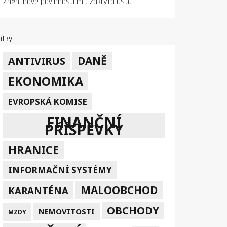
Znění nové povinnosti mít zakrytá ústa
ítky
DANĚ
ANTIVIRUS
EKONOMIKA
EVROPSKÁ KOMISE
FINANČNÍ
PŘÍSPĚVKY
HRANICE
INFORMAČNÍ SYSTÉMY
MALOOBCHOD
KARANTÉNA
OBCHODY
NEMOVITOSTI
MZDY