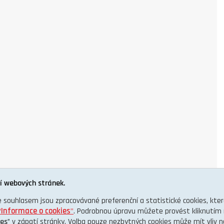
í webových stránek.
e souhlasem jsou zpracovávané preferenční a statistické cookies, kt
“
Informace o cookies
”
. Podrobnou úpravu můžete provést kliknutím 
ies
” v zápatí stránky. Volba pouze nezbytných cookies může mít vliv 