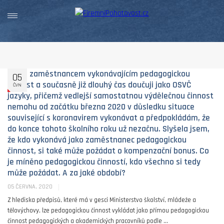
Jsem zaměstnancem vykonávajícím pedagogickou
05
činnost a současně již dlouhý čas doučuji jako OSVČ
ČVN
jazyky, přičemž vedlejší samostatnou výdělečnou činnost
nemohu od začátku března 2020 v důsledku situace
související s koronavirem vykonávat a předpokládám, že
do konce tohoto školního roku už nezačnu. Slyšela jsem,
že kdo vykonává jako zaměstnanec pedagogickou
činnost, si také může požádat o kompenzační bonus. Co
je míněno pedagogickou činností, kdo všechno si tedy
může požádat. A za jaké období?
05 ČERVNA, 2020
Z hlediska předpisů, které má v gesci Ministerstvo školství, mládeže a
tělovýchovy, lze pedagogickou činnost vykládat jako přímou pedagogickou
činnost pedagogických a akademických pracovníků podle ...