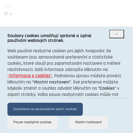
0
×
Soubory cookies umožňují správné a úplné
používání webových stránek.
Web používá nezbytné cookies pro jejich fungování. Se
O PROJEKTU
souhlasem jsou zpracovávané preferenční a statistické
cookies, které slouží pro zapamatování nastavení a měření
KONTAKT
návštěvnosti. Další informace zobrazíte kliknutím na
GDPR
“
Informace o cookies
”
. Podrobnou úpravu můžete provést
kliknutím na “
Vlastní nastavení
”. Své preference můžete
kdykoliv změnit a souhlas odvolat kliknutím na “
Cookies
” v
TENTO INFORMAČNÍ WEB VÁM PŘINÁŠÍ PORTÁL
zápatí stránky. Volba pouze nezbytných cookies může mít
vliv na funkčnost a výkon stránek.
Souhlasím se zpracováním všech cookies
Pouze nezbytné cookies
Vlastní nastavení