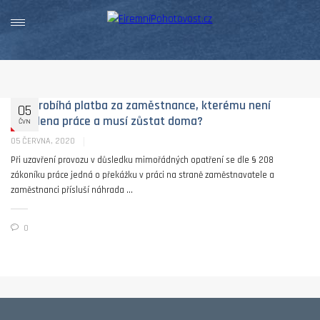
Jak probíhá platba za zaměstnance, kterému není
05
přidělena práce a musí zůstat doma?
ČVN
05 ČERVNA, 2020
Při uzavření provozu v důsledku mimořádných opatření se dle § 208
zákoníku práce jedná o překážku v práci na straně zaměstnavatele a
zaměstnanci přísluší náhrada ...
0