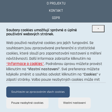
O PROJEKTU
KONTAKT
GDPR
×
Soubory cookies umožňují správné a úplné
používání webových stránek.
TENTO INFORMAČNÍ WEB VÁM PŘINÁŠÍ PORTÁL
Web používá nezbytné cookies pro jejich fungování. Se
souhlasem jsou zpracovávané preferenční a statistické
cookies, které slouží pro zapamatování nastavení a měření
návštěvnosti. Další informace zobrazíte kliknutím na
“
Informace o cookies
”
. Podrobnou úpravu můžete provést
kliknutím na “
Vlastní nastavení
”. Své preference můžete
kdykoliv změnit a souhlas odvolat kliknutím na “
Cookies
” v
zápatí stránky. Volba pouze nezbytných cookies může mít
vliv na funkčnost a výkon stránek.
Souhlasím se zpracováním všech cookies
Pouze nezbytné cookies
Vlastní nastavení