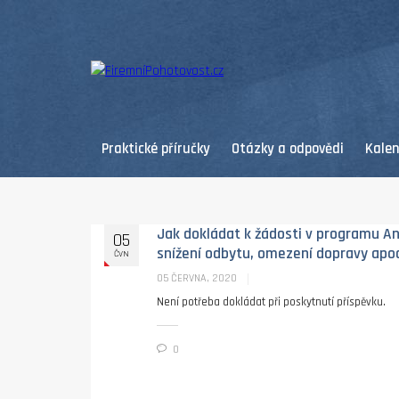
Praktické příručky
Otázky a odpovědi
Kale
Jak dokládat k žádosti v programu An
05
snížení odbytu, omezení dopravy apo
ČVN
05 ČERVNA, 2020
Není potřeba dokládat při poskytnutí příspěvku.
0