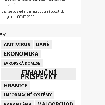
omezení
Blíží se poslední den na podání žádosti do
programu COVID 2022
ítky
DANĚ
ANTIVIRUS
EKONOMIKA
EVROPSKÁ KOMISE
FINANČNÍ
PŘÍSPĚVKY
HRANICE
INFORMAČNÍ SYSTÉMY
MALOOBCHOD
KARANTÉNA