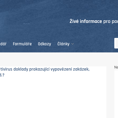
ndář
Formuláře
Odkazy
Články
Ne
tivirus doklady prokazující vypovězení zakázek,
d.?