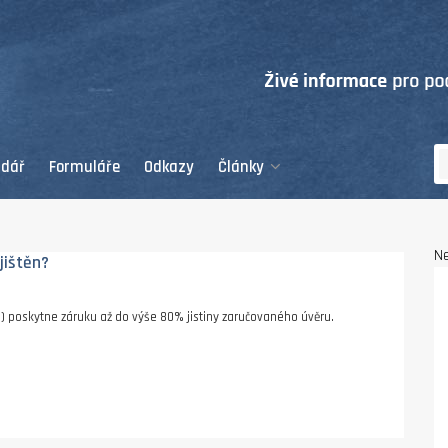
ndář
Formuláře
Odkazy
Články
Ne
jištěn?
 poskytne záruku až do výše 80% jistiny zaručovaného úvěru.