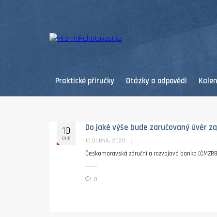
Praktické příručky
Otázky a odpovědi
Kale
Do jaké výše bude zaručovaný úvěr za
10
DUB
10 DUBNA, 2020
Českomoravská záruční a rozvojová banka (ČMZRB)
0