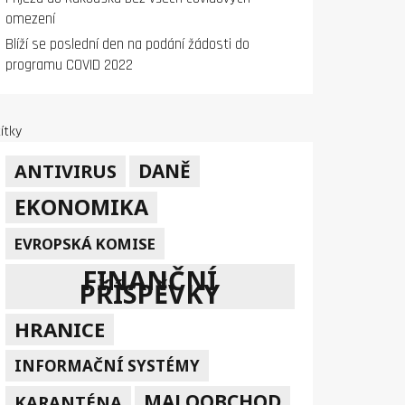
omezení
Blíží se poslední den na podání žádosti do
programu COVID 2022
ítky
DANĚ
ANTIVIRUS
EKONOMIKA
EVROPSKÁ KOMISE
FINANČNÍ
PŘÍSPĚVKY
HRANICE
INFORMAČNÍ SYSTÉMY
MALOOBCHOD
KARANTÉNA