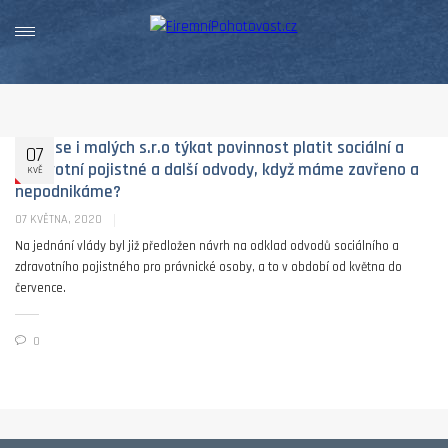
Bude se i malých s.r.o týkat povinnost platit sociální a
07
zdravotní pojistné a další odvody, když máme zavřeno a
KVĚ
nepodnikáme?
07 KVĚTNA, 2020
Na jednání vlády byl již předložen návrh na odklad odvodů sociálního a
zdravotního pojistného pro právnické osoby, a to v období od května do
července.
0