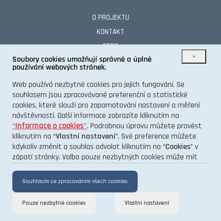
O PROJEKTU
KONTAKT
GDPR
×
Soubory cookies umožňují správné a úplné
používání webových stránek.
TENTO INFORMAČNÍ WEB VÁM PŘINÁŠÍ PORTÁL
Web používá nezbytné cookies pro jejich fungování. Se
souhlasem jsou zpracovávané preferenční a statistické
cookies, které slouží pro zapamatování nastavení a měření
návštěvnosti. Další informace zobrazíte kliknutím na
“
Informace o cookies
”
. Podrobnou úpravu můžete provést
kliknutím na “
Vlastní nastavení
”. Své preference můžete
kdykoliv změnit a souhlas odvolat kliknutím na “
Cookies
” v
zápatí stránky. Volba pouze nezbytných cookies může mít
vliv na funkčnost a výkon stránek.
Souhlasím se zpracováním všech cookies
Pouze nezbytné cookies
Vlastní nastavení