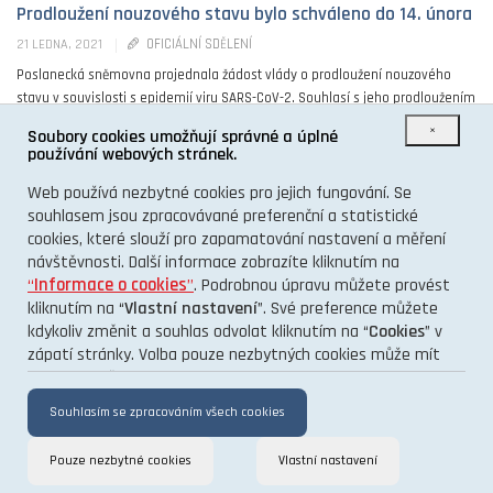
Prodloužení nouzového stavu bylo schváleno do 14. února
OFICIÁLNÍ SDĚLENÍ
21 LEDNA, 2021
Poslanecká sněmovna projednala žádost vlády o prodloužení nouzového
stavu v souvislosti s epidemií viru SARS-CoV-2. Souhlasí s jeho prodloužením
do 14. února 2021. Dosavadní stav nouze platil do ...
×
Soubory cookies umožňují správné a úplné
používání webových stránek.
0
Web používá nezbytné cookies pro jejich fungování. Se
souhlasem jsou zpracovávané preferenční a statistické
cookies, které slouží pro zapamatování nastavení a měření
návštěvnosti. Další informace zobrazíte kliknutím na
“
Informace o cookies
”
. Podrobnou úpravu můžete provést
kliknutím na “
Vlastní nastavení
”. Své preference můžete
kdykoliv změnit a souhlas odvolat kliknutím na “
Cookies
” v
O PROJEKTU
zápatí stránky. Volba pouze nezbytných cookies může mít
KONTAKT
vliv na funkčnost a výkon stránek.
GDPR
Souhlasím se zpracováním všech cookies
Pouze nezbytné cookies
Vlastní nastavení
TENTO INFORMAČNÍ WEB VÁM PŘINÁŠÍ PORTÁL