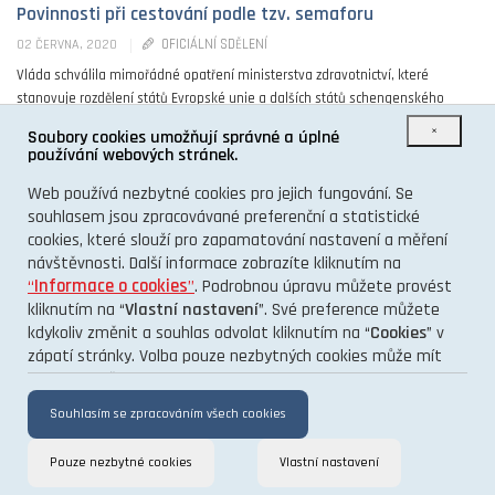
Povinnosti při cestování podle tzv. semaforu
OFICIÁLNÍ SDĚLENÍ
02 ČERVNA, 2020
Vláda schválila mimořádné opatření ministerstva zdravotnictví, které
stanovuje rozdělení států Evropské unie a dalších států schengenského
prostoru do tří kategorií. Země budou označeny zelenou, oranžovou ...
×
Soubory cookies umožňují správné a úplné
používání webových stránek.
0
Web používá nezbytné cookies pro jejich fungování. Se
souhlasem jsou zpracovávané preferenční a statistické
cookies, které slouží pro zapamatování nastavení a měření
návštěvnosti. Další informace zobrazíte kliknutím na
“
Informace o cookies
”
. Podrobnou úpravu můžete provést
kliknutím na “
Vlastní nastavení
”. Své preference můžete
kdykoliv změnit a souhlas odvolat kliknutím na “
Cookies
” v
O PROJEKTU
zápatí stránky. Volba pouze nezbytných cookies může mít
KONTAKT
vliv na funkčnost a výkon stránek.
GDPR
Souhlasím se zpracováním všech cookies
Pouze nezbytné cookies
Vlastní nastavení
TENTO INFORMAČNÍ WEB VÁM PŘINÁŠÍ PORTÁL