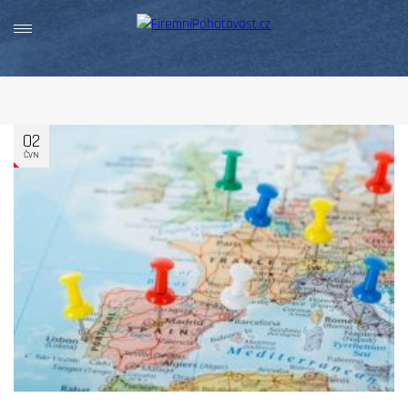
02
ČVN