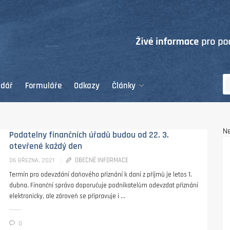
ndář
Formuláře
Odkazy
Články
Ne
Podatelny finančních úřadů budou od 22. 3.
otevřené každý den
OBECNÉ INFORMACE
06 BŘEZNA, 2021
Termín pro odevzdání daňového přiznání k dani z příjmů je letos 1.
dubna. Finanční správa doporučuje podnikatelům odevzdat přiznání
elektronicky, ale zároveň se připravuje i ...
0