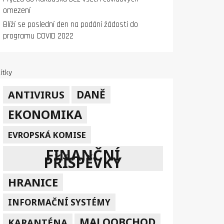
omezení
Blíží se poslední den na podání žádosti do
programu COVID 2022
ítky
DANĚ
ANTIVIRUS
EKONOMIKA
EVROPSKÁ KOMISE
FINANČNÍ
PŘÍSPĚVKY
HRANICE
INFORMAČNÍ SYSTÉMY
MALOOBCHOD
KARANTÉNA