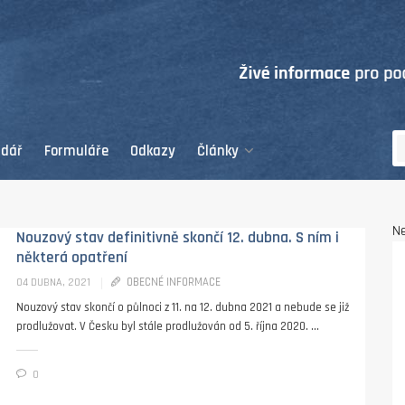
ndář
Formuláře
Odkazy
Články
Ne
Nouzový stav definitivně skončí 12. dubna. S ním i
některá opatření
OBECNÉ INFORMACE
04 DUBNA, 2021
Nouzový stav skončí o půlnoci z 11. na 12. dubna 2021 a nebude se již
prodlužovat. V Česku byl stále prodlužován od 5. října 2020. ...
0