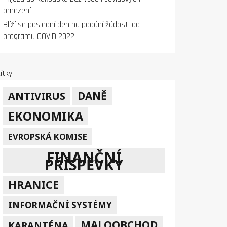
omezení
Blíží se poslední den na podání žádosti do
programu COVID 2022
ítky
DANĚ
ANTIVIRUS
EKONOMIKA
EVROPSKÁ KOMISE
FINANČNÍ
PŘÍSPĚVKY
HRANICE
INFORMAČNÍ SYSTÉMY
MALOOBCHOD
KARANTÉNA