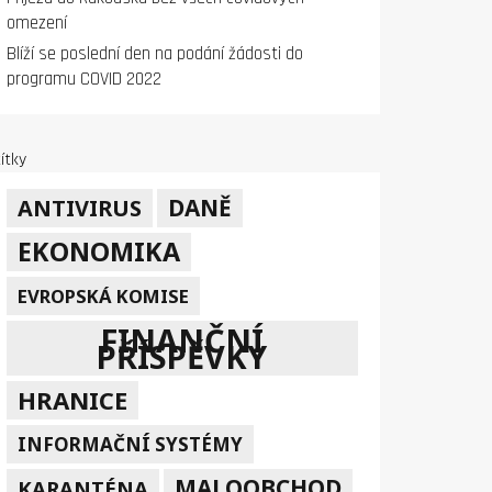
omezení
Blíží se poslední den na podání žádosti do
programu COVID 2022
ítky
DANĚ
ANTIVIRUS
EKONOMIKA
EVROPSKÁ KOMISE
FINANČNÍ
PŘÍSPĚVKY
HRANICE
INFORMAČNÍ SYSTÉMY
MALOOBCHOD
KARANTÉNA