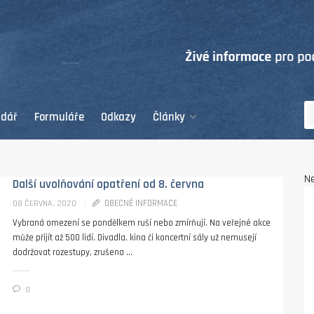
ndář
Formuláře
Odkazy
Články
Ne
Další uvolňování opatření od 8. června
OBECNÉ INFORMACE
08 ČERVNA, 2020
Vybraná omezení se pondělkem ruší nebo zmírňují. Na veřejné akce
může přijít až 500 lidí. Divadla, kina či koncertní sály už nemusejí
dodržovat rozestupy, zrušena ...
0