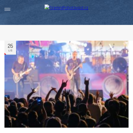
26
LIS