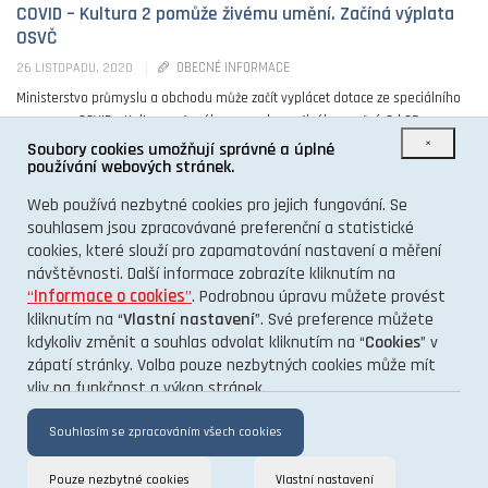
COVID – Kultura 2 pomůže živému umění. Začíná výplata
OSVČ
OBECNÉ INFORMACE
26 LISTOPADU, 2020
Ministerstvo průmyslu a obchodu může začít vyplácet dotace ze speciálního
programu COVID – Kultura určeného na podporu živého umění. Od 25.
×
listopadu odcházejí peníze na ...
Soubory cookies umožňují správné a úplné
používání webových stránek.
0
Web používá nezbytné cookies pro jejich fungování. Se
souhlasem jsou zpracovávané preferenční a statistické
cookies, které slouží pro zapamatování nastavení a měření
návštěvnosti. Další informace zobrazíte kliknutím na
“
Informace o cookies
”
. Podrobnou úpravu můžete provést
kliknutím na “
Vlastní nastavení
”. Své preference můžete
kdykoliv změnit a souhlas odvolat kliknutím na “
Cookies
” v
O PROJEKTU
zápatí stránky. Volba pouze nezbytných cookies může mít
vliv na funkčnost a výkon stránek.
KONTAKT
GDPR
Souhlasím se zpracováním všech cookies
Pouze nezbytné cookies
Vlastní nastavení