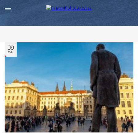
09
ČVN