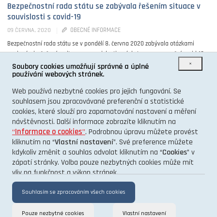
Bezpečnostní rada státu se zabývala řešením situace v
souvislosti s covid-19
OBECNÉ INFORMACE
09 ČERVNA, 2020
Bezpečnostní rada státu se v pondělí 8. června 2020 zabývala otázkami
spojenými s řešením situace v souvislosti s výskytem onemocnění covid-19 v
×
České republice včetně ...
Soubory cookies umožňují správné a úplné
používání webových stránek.
0
Web používá nezbytné cookies pro jejich fungování. Se
souhlasem jsou zpracovávané preferenční a statistické
cookies, které slouží pro zapamatování nastavení a měření
návštěvnosti. Další informace zobrazíte kliknutím na
“
Informace o cookies
”
. Podrobnou úpravu můžete provést
kliknutím na “
Vlastní nastavení
”. Své preference můžete
kdykoliv změnit a souhlas odvolat kliknutím na “
Cookies
” v
O PROJEKTU
zápatí stránky. Volba pouze nezbytných cookies může mít
vliv na funkčnost a výkon stránek.
KONTAKT
GDPR
Souhlasím se zpracováním všech cookies
Pouze nezbytné cookies
Vlastní nastavení