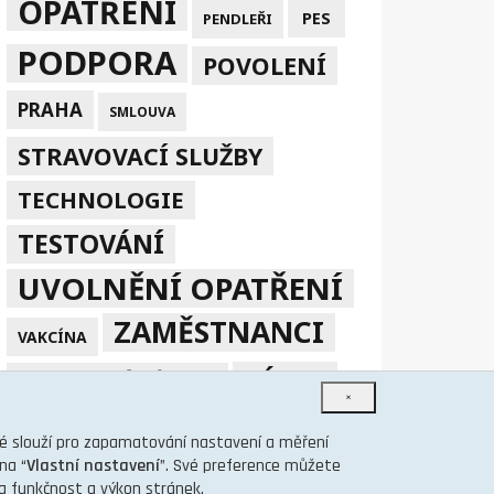
OPATŘENÍ
PES
PENDLEŘI
PODPORA
POVOLENÍ
PRAHA
SMLOUVA
STRAVOVACÍ SLUŽBY
TECHNOLOGIE
TESTOVÁNÍ
UVOLNĚNÍ OPATŘENÍ
ZAMĚSTNANCI
VAKCÍNA
ZÁKAZ
ZPRACOVÁNÍ V EU
×
ÚVĚR
ČMZRB
ZÁLOHY NA SP A ZP
eré slouží pro zapamatování nastavení a měření
na “
Vlastní nastavení
”. Své preference můžete
na funkčnost a výkon stránek.