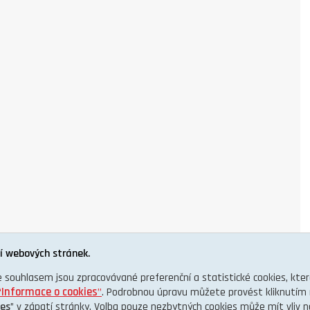
í webových stránek.
e souhlasem jsou zpracovávané preferenční a statistické cookies, kt
“
Informace o cookies
”
. Podrobnou úpravu můžete provést kliknutím 
ies
” v zápatí stránky. Volba pouze nezbytných cookies může mít vliv 