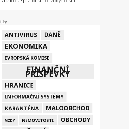
Znění nové povinnosti mít zakrytá ústa
ítky
DANĚ
ANTIVIRUS
EKONOMIKA
EVROPSKÁ KOMISE
FINANČNÍ
PŘÍSPĚVKY
HRANICE
INFORMAČNÍ SYSTÉMY
MALOOBCHOD
KARANTÉNA
OBCHODY
NEMOVITOSTI
MZDY