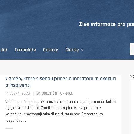
ndář
Formuláře
Odkazy
Články
Ne
7 změn, které s sebou přineslo moratorium exekucí
a insolvencí
OBECNÉ INFORMACE
14 DUBNA, 2020
Vláda spouští postupně množství programu na podporu podnikatelů
a jejich zaměstnanců. Zranitelnou skupinu v krizi pandemie
koronaviru představují také dlužníci. Na ty myslí moratorium,
respektive ...