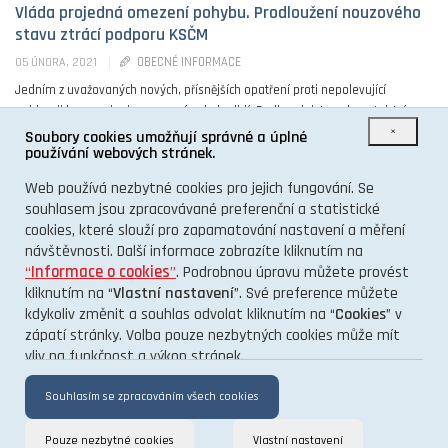
Vláda projedná omezení pohybu. Prodloužení nouzového
stavu ztrácí podporu KSČM
OBECNÉ INFORMACE
05 ÚNORA, 2021
Jedním z uvažovaných nových, přísnějších opatření proti nepolevující
epidemii koronaviru je omezení pohybu lidí. Podle ministra zdravotnictví
×
Jana Blatného by se mohlo zakázat cestování mezi ...
Soubory cookies umožňují správné a úplné
používání webových stránek.
0
Web používá nezbytné cookies pro jejich fungování. Se
souhlasem jsou zpracovávané preferenční a statistické
cookies, které slouží pro zapamatování nastavení a měření
návštěvnosti. Další informace zobrazíte kliknutím na
“
Informace o cookies
”
. Podrobnou úpravu můžete provést
kliknutím na “
Vlastní nastavení
”. Své preference můžete
kdykoliv změnit a souhlas odvolat kliknutím na “
Cookies
” v
O PROJEKTU
zápatí stránky. Volba pouze nezbytných cookies může mít
vliv na funkčnost a výkon stránek.
KONTAKT
GDPR
Souhlasím se zpracováním všech cookies
Pouze nezbytné cookies
Vlastní nastavení