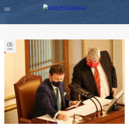
05
ÚNO