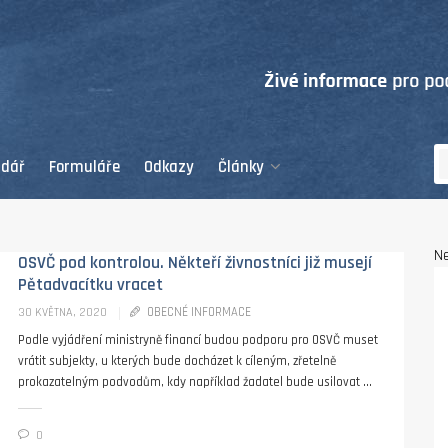
ndář
Formuláře
Odkazy
Články
Ne
OSVČ pod kontrolou. Někteří živnostníci již musejí
Pětadvacítku vracet
OBECNÉ INFORMACE
30 KVĚTNA, 2020
Podle vyjádření ministryně financí budou podporu pro OSVČ muset
vrátit subjekty, u kterých bude docházet k cíleným, zřetelně
prokazatelným podvodům, kdy například žadatel bude usilovat ...
0