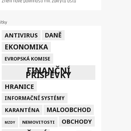
Znění nové povinnosti mít zakrytá ústa
ítky
DANĚ
ANTIVIRUS
EKONOMIKA
EVROPSKÁ KOMISE
FINANČNÍ
PŘÍSPĚVKY
HRANICE
INFORMAČNÍ SYSTÉMY
MALOOBCHOD
KARANTÉNA
OBCHODY
NEMOVITOSTI
MZDY