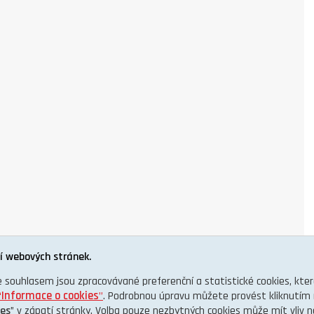
í webových stránek.
e souhlasem jsou zpracovávané preferenční a statistické cookies, kt
“
Informace o cookies
”
. Podrobnou úpravu můžete provést kliknutím 
ies
” v zápatí stránky. Volba pouze nezbytných cookies může mít vliv 