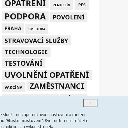
OPATŘENÍ
PES
PENDLEŘI
PODPORA
POVOLENÍ
PRAHA
SMLOUVA
STRAVOVACÍ SLUŽBY
TECHNOLOGIE
TESTOVÁNÍ
UVOLNĚNÍ OPATŘENÍ
ZAMĚSTNANCI
VAKCÍNA
ZÁKAZ
ZPRACOVÁNÍ V EU
×
ÚVĚR
ČMZRB
ZÁLOHY NA SP A ZP
eré slouží pro zapamatování nastavení a měření
na “
Vlastní nastavení
”. Své preference můžete
na funkčnost a výkon stránek.