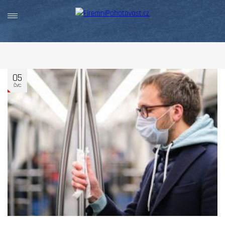
05
ČVC