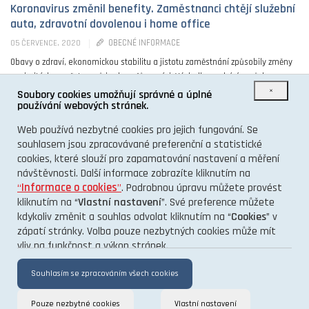
Koronavirus změnil benefity. Zaměstnanci chtějí služební
auta, zdravotní dovolenou i home office
OBECNÉ INFORMACE
05 ČERVENCE, 2020
Obavy o zdraví, ekonomickou stabilitu a jistotu zaměstnání způsobily změny
v prioritách zaměstnanců i uchazečů o práci. Výsledky pochází z průzkumu
×
zaměstnaneckých preferencí, který v únoru ...
Soubory cookies umožňují správné a úplné
používání webových stránek.
0
Web používá nezbytné cookies pro jejich fungování. Se
souhlasem jsou zpracovávané preferenční a statistické
cookies, které slouží pro zapamatování nastavení a měření
návštěvnosti. Další informace zobrazíte kliknutím na
“
Informace o cookies
”
. Podrobnou úpravu můžete provést
kliknutím na “
Vlastní nastavení
”. Své preference můžete
kdykoliv změnit a souhlas odvolat kliknutím na “
Cookies
” v
O PROJEKTU
zápatí stránky. Volba pouze nezbytných cookies může mít
vliv na funkčnost a výkon stránek.
KONTAKT
GDPR
Souhlasím se zpracováním všech cookies
Pouze nezbytné cookies
Vlastní nastavení