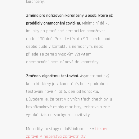
karantény.
Změna pro nařizování karantény u osob, které již
prodělaly onemocnění covid-19.
Minimální délku
imunity po prodělané nemoci lze považovat
období 90 dnů. Pokud v těchto 90 dnech daná
osoba bude v kontaktu s nemocným, nebo
přijede ze zemí s vysokým výskytem
onemocnění, nemusí nově do karantény.
Změna v algoritmu testování.
Asymptomatický
kontakt, který je v karanténě, bude podroben
testování nově 4. až 5. den od kontaktu.
Důvodem je, že test v prvních třech dnech byl u
bezpříznakové osoby moc brzy, existovalo zde
vysoké riziko nezachycení pozitivity.
Metodiky, postupy a další informace v
tiskové
zprávě Ministerstva zdravotnictví
.