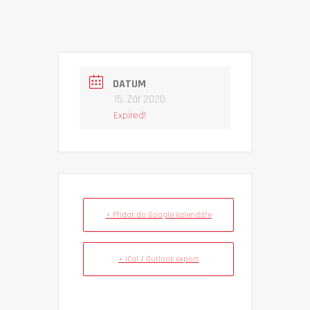
DATUM
15. Zář 2020
Expired!
+ Přidat do Google kalendáře
+ iCal / Outlook export