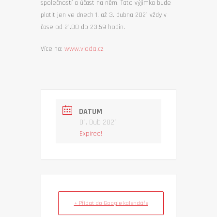
společností a účast na něm. Tato výjimka bude
platit jen ve dnech 1. až 3. dubna 2021 vždy v
čase od 21.00 do 23.59 hodin.
Více na:
www.vlada.cz
DATUM
01. Dub 2021
Expired!
+ Přidat do Google kalendáře