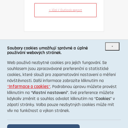
+ iCal / Outlook export
×
Soubory cookies umožňují správné a úplné
SDÍLET TUTO UDÁLOST
používání webových stránek.
Web používá nezbytné cookies pro jejich fungování. Se
souhlasem jsou zpracovávané preferenční a statistické
cookies, které slouží pro zapamatování nastavení a měření
návštěvnosti. Další informace zobrazíte kliknutím na
“
Informace o cookies
”
. Podrobnou úpravu můžete provést
kliknutím na “
Vlastní nastavení
”. Své preference můžete
kdykoliv změnit a souhlas odvolat kliknutím na “
Cookies
” v
zápatí stránky. Volba pouze nezbytných cookies může mít
vliv na funkčnost a výkon stránek.
O PROJEKTU
KONTAKT
GDPR