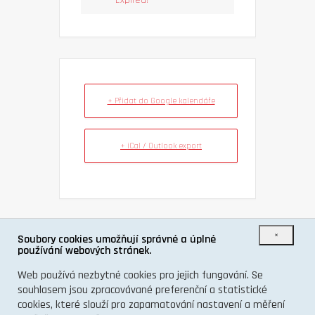
+ Přidat do Google kalendáře
+ iCal / Outlook export
×
Soubory cookies umožňují správné a úplné
SDÍLET TUTO UDÁLOST
používání webových stránek.
Web používá nezbytné cookies pro jejich fungování. Se
souhlasem jsou zpracovávané preferenční a statistické
cookies, které slouží pro zapamatování nastavení a měření