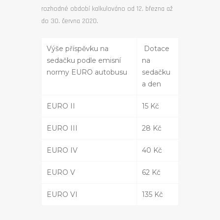
rozhodné období kalkulováno od 12. března až
do 30. června 2020.
Výše příspěvku na
Dotace
sedačku podle emisní
na
normy EURO autobusu
sedačku
a den
EURO II
15 Kč
EURO III
28 Kč
EURO IV
40 Kč
EURO V
62 Kč
EURO VI
135 Kč