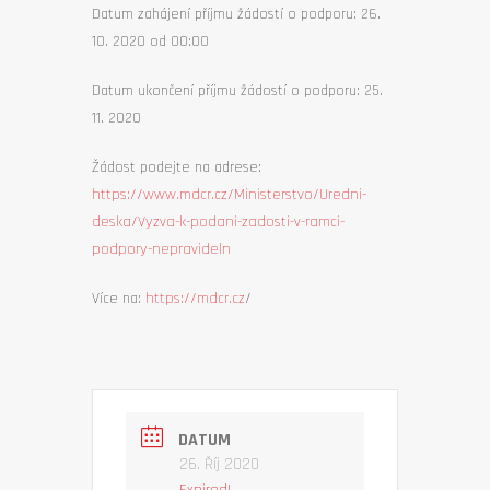
Datum zahájení příjmu žádostí o podporu: 26.
10. 2020 od 00:00
Datum ukončení příjmu žádostí o podporu: 25.
11. 2020
Žádost podejte na adrese:
https://www.mdcr.cz/Ministerstvo/Uredni-
deska/Vyzva-k-podani-zadosti-v-ramci-
podpory-nepravideln
Více na:
https://mdcr.cz
/
DATUM
26. Říj 2020
Expired!