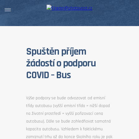
Spuštěn příjem
žádostí o podporu
COVID – Bus
Výše podpory se bude odvozovat od emisní
třídy autobusu (vyšší emisní třída = nižší dopad
na životní prostředí = vyšší pořizovací cena
autobusu). Dále se bude zohledňovat samotná
kapacita autobusu. Vzhledem k faktickému
zamrznutí trhu až do konce školního roku je pak