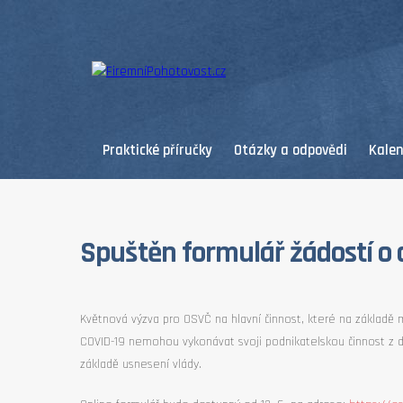
Praktické příručky
Otázky a odpovědi
Kale
Spuštěn formulář žádostí o 
Květnová výzva pro OSVČ na hlavní činnost, které na základě m
COVID-19 nemohou vykonávat svoji podnikatelskou činnost z dů
základě usnesení vlády.