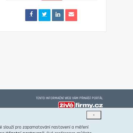
TENTO INFORMAČNÍ WEB VÁM PŘINÁŠÍ PORTÁL
×
eré slouží pro zapamatování nastavení a měření