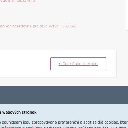
setrovne.mpo.cz/info
dnikani/osetrovne-pro-osvc—vyzva-i–253750/
+ iCal / Outlook export
í webových stránek.
e souhlasem jsou zpracovávané preferenční a statistické cookies, kt