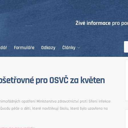
ndář
Formuláře
Odkazy
Články
ošetřovné pro OSVČ za květen
imořádných opatření Ministerstva zdravotnictví proti šíření infekce
vodu péče o děti, které navštěvují školu, která byla uzavřena na