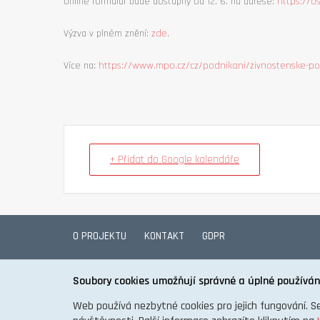
Online formulář bude dostupný od 12. 6. na adrese:
https://o
Výzva v plném znění:
zde
.
Více na:
https://www.mpo.cz/cz/podnikani/zivnostenske-po
+ Přidat do Google kalendáře
O PROJEKTU
KONTAKT
GDPR
Soubory cookies umožňují správné a úplné používán
Web používá nezbytné cookies pro jejich fungování. S