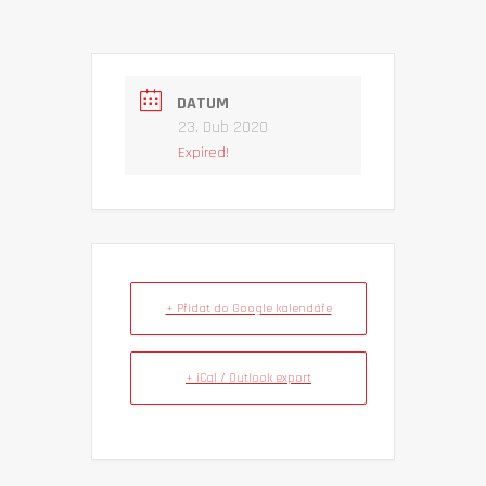
DATUM
23. Dub 2020
Expired!
+ Přidat do Google kalendáře
+ iCal / Outlook export