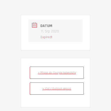
DATUM
11. Srp 2020
Expired!
+ Přidat do Google kalendáře
+ iCal / Outlook export