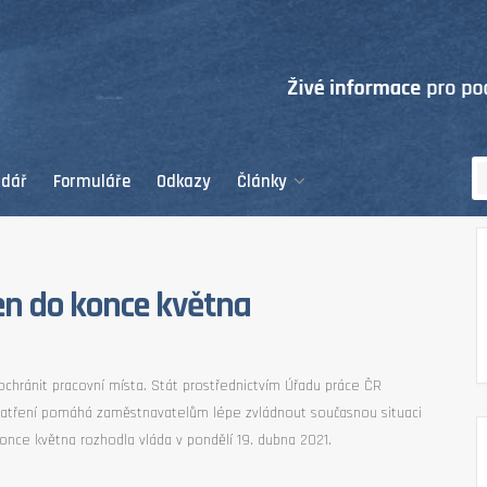
ndář
Formuláře
Odkazy
Články
en do konce května
hránit pracovní místa. Stát prostřednictvím Úřadu práce ČR
patření pomáhá zaměstnavatelům lépe zvládnout současnou situaci
nce května rozhodla vláda v pondělí 19. dubna 2021.