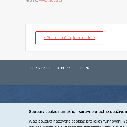
Více na:
www.vlada.cz
+ Přidat do Google kalendáře
O PROJEKTU
KONTAKT
GDPR
Soubory cookies umožňují správné a úplné používán
Web používá nezbytné cookies pro jejich fungování. S