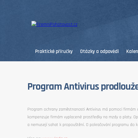
Praktické příručky
Otázky a odpovědi
Kale
Program Antivirus prodlouž
Program ochrany zaměstnanosti Antivirus má pomoci firmám oc
kompenzuje firmám vyplacené prostředky na mzdy a platy. O
a nemusejí sahat k propouštění. O pokračování programu do ko