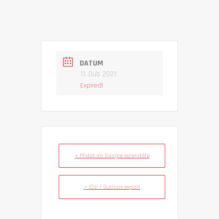
DATUM
11. Dub 2021
Expired!
+ Přidat do Google kalendáře
+ iCal / Outlook export