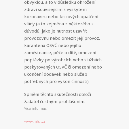
obvyklou, a to v důsledku ohrožení
zdraví souvisejícím s výskytem
koronaviru nebo krizových opatření
vlády (a to zejména z některého z
důvodů, jako je nutnost uzavřít
provozovnu nebo omezit její provoz,
karanténa OSVČ nebo jejího
zaměstnance, péče o dítě, omezení
poptávky po výrobcích nebo službách
poskytovaných OSVČ či omezení nebo
ukončení dodávek nebo služeb
potřebných pro výkon činnosti)
Splnění těchto skutečností doloží
žadatel čestným prohlášením.
Více informací:
www.mfcr.cz