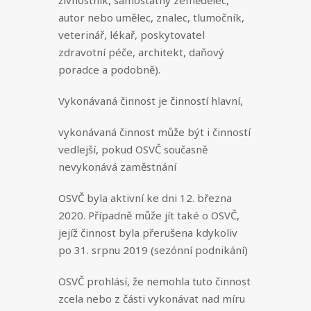
živnostník, samostatný zemědělec,
autor nebo umělec, znalec, tlumočník,
veterinář, lékař, poskytovatel
zdravotní péče, architekt, daňový
poradce a podobně).
Vykonávaná činnost je činností hlavní,
vykonávaná činnost může být i činností
vedlejší, pokud OSVČ současně
nevykonává zaměstnání
OSVČ byla aktivní ke dni 12. března
2020. Případně může jít také o OSVČ,
jejíž činnost byla přerušena kdykoliv
po 31. srpnu 2019 (sezónní podnikání)
OSVČ prohlásí, že nemohla tuto činnost
zcela nebo z části vykonávat nad míru