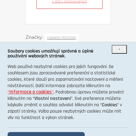
+ iCal / Outlook export
Značky:
FINANČNÍ PŘÍSPĚVKY
×
Soubory cookies umožňují správné a úplné
používání webových stránek.
SDÍLET TUTO UDÁLOST
Web používá nezbytné cookies pro jejich fungování. Se
souhlasem jsou zpracovávané preferenční a statistické
cookies, které slouží pro zapamatování nastavení a měření
návštěvnosti. Další informace zobrazíte kliknutím na
“
Informace o cookies
”
. Podrobnou úpravu můžete provést
kliknutím na “
Vlastní nastavení
”. Své preference můžete
kdykoliv změnit a souhlas odvolat kliknutím na “
Cookies
” v
zápatí stránky. Volba pouze nezbytných cookies může mít
vliv na funkčnost a výkon stránek.
O PROJEKTU
KONTAKT
GDPR