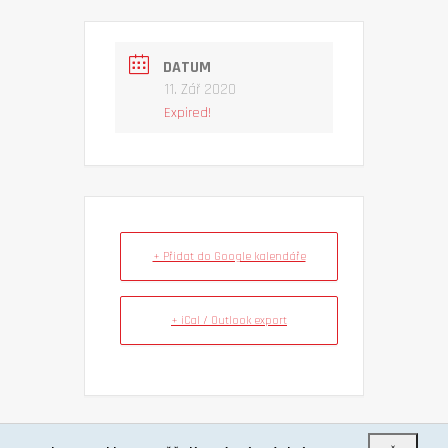
DATUM
11. Zář 2020
Expired!
+ Přidat do Google kalendáře
+ iCal / Outlook export
×