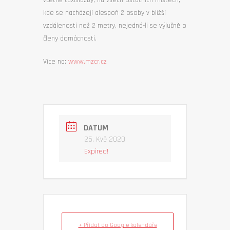
včetně taxislužby; na všech ostatních místech,
kde se nacházejí alespoň 2 osoby v bližší
vzdálenosti než 2 metry, nejedná-li se výlučně o
členy domácnosti.
Více na:
www.mzcr.cz
DATUM
25. Kvě 2020
Expired!
+ Přidat do Google kalendáře