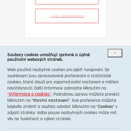
+ iCal / Outlook export
×
Soubory cookies umožňují správné a úplné
SDÍLET TUTO UDÁLOST
používání webových stránek.
Web používá nezbytné cookies pro jejich fungování. Se
souhlasem jsou zpracovávané preferenční a statistické
cookies, které slouží pro zapamatování nastavení a měření
návštěvnosti. Další informace zobrazíte kliknutím na
“
Informace o cookies
”
. Podrobnou úpravu můžete provést
kliknutím na “
Vlastní nastavení
”. Své preference můžete
kdykoliv změnit a souhlas odvolat kliknutím na “
Cookies
” v
zápatí stránky. Volba pouze nezbytných cookies může mít
vliv na funkčnost a výkon stránek.
O PROJEKTU
KONTAKT