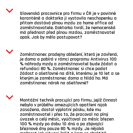
b
Slovenská pracovnice pro firmu v ČR je v povinné
karanténě a doktorka ji vystavila neschopenku a
přitom dostává plnou mzdu za home office od
zaměstnavatele. Doktorka tvrdí, že nemocenská
má přednost před plnou mzdou, zaměstnavatel
opak. Jak by měla postupovat?
b
Zaměstnanec prodejny oblečení, která je zavřená,
je doma a pobírá v rámci programu Antivirus 100
% náhrady mzdy a zaměstnavatel bude žádat o
refundaci 80 %. Zaměstnanec si chce podat
žádost o ošetřovné na dítě, kterému je 10 let a se
kterým je zaměstnanec doma a hlídá ho. Má
zaměstnanec nárok na ošetřovné?
b
Montážní technik pracující pro firmu, jejíž činnost
nebyla v průběhu omezujících opatření nijak
zasažena, dostal výplatní pásku, kde mu
zaměstnavatel i přes to, že pracoval na plný
úvazek a celý měsíc, vyúčtoval za měsíc březen
100 % mzdy po dobu 10 dnů a po zbývající
březnové dny pouze 80 % mzdy. Je nějaká