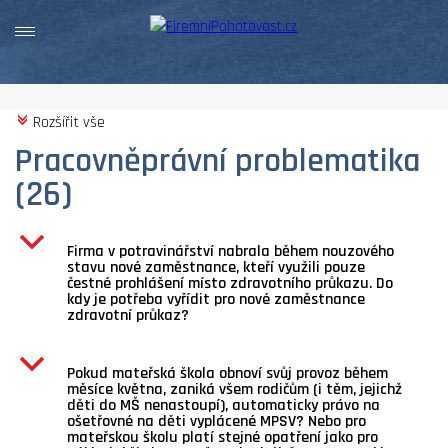
Rozšířit vše
c
Pracovněprávní problematika
(26)
b
Firma v potravinářství nabrala během nouzového
stavu nové zaměstnance, kteří využili pouze
čestné prohlášení místo zdravotního průkazu. Do
kdy je potřeba vyřídit pro nové zaměstnance
zdravotní průkaz?
b
Pokud mateřská škola obnoví svůj provoz během
měsíce května, zaniká všem rodičům (i těm, jejichž
děti do MŠ nenastoupí), automaticky právo na
ošetřovné na děti vyplácené MPSV? Nebo pro
mateřskou školu platí stejné opatření jako pro