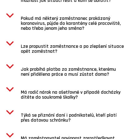
možnost jak situaci řešit a kam se obrátit?
b
Pokud má některý zaměstnanec prokázaný
koronavirus, půjde do karantény celé pracoviště,
nebo třeba jenom jeho směna?
b
Lze propustit zaměstnance a po zlepšení situace
opět zaměstnat?
b
Jak probíhá platba za zaměstnance, kterému
není přidělena práce a musí zůstat doma?
b
Má rodič nárok na ošetřovné v případě docházky
dítěte do soukromé školky?
b
Týká se přiznání daní i podnikatelů, kteří platí
přes datovou schránku?
b
Má zaměstnavatel povinnost zprostředkovat