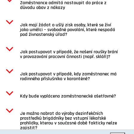
b
Zaměstnance odmítá nastoupit do práce z
důvodu obav z nákazy
b
Jak mají žádat o ušlý zisk osoby, které se živí
jako umělci – svobodné povolání, které nespadá
pod živnostenský úřad?
b
Jak postupovat v případě, že nošení roušky brání
v provozování pracovní činnosti (např. skláři)?
b
Jak postupovat v případě, kdy zaměstnanec má
rodinného příslušníka v karanténě?
b
Kdy bude vypláceno zaměstnanecké ošetřovné?
b
Je možno nabrat do výroby dezinfekčních
prostředků brigádníky bez vstupní lékařské
prohlídky, kterou v současné době fakticky nelze
zajistit?