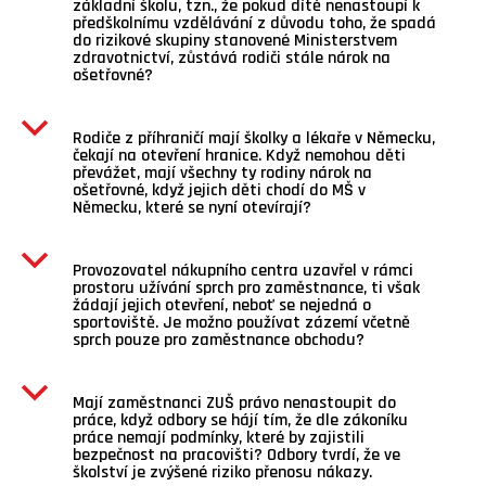
základní školu, tzn., že pokud dítě nenastoupí k
předškolnímu vzdělávání z důvodu toho, že spadá
do rizikové skupiny stanovené Ministerstvem
zdravotnictví, zůstává rodiči stále nárok na
ošetřovné?
b
Rodiče z příhraničí mají školky a lékaře v Německu,
čekají na otevření hranice. Když nemohou děti
převážet, mají všechny ty rodiny nárok na
ošetřovné, když jejich děti chodí do MŠ v
Německu, které se nyní otevírají?
b
Provozovatel nákupního centra uzavřel v rámci
prostoru užívání sprch pro zaměstnance, ti však
žádají jejich otevření, neboť se nejedná o
sportoviště. Je možno používat zázemí včetně
sprch pouze pro zaměstnance obchodu?
b
Mají zaměstnanci ZUŠ právo nenastoupit do
práce, když odbory se hájí tím, že dle zákoníku
práce nemají podmínky, které by zajistili
bezpečnost na pracovišti? Odbory tvrdí, že ve
školství je zvýšené riziko přenosu nákazy.